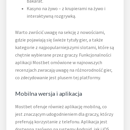
bakarat.
Kasyno na żywo – z krupierami na żywo i
interaktywną rozgrywką.
Warto zwrócić uwagę na sekcję z nowościami,
gdzie pojawiają się świeże tytuły gier, a także
kategorie z najpopularniejszymi slotami, które są
chętnie wybierane przez graczy. Funkcjonalności
aplikacji Mostbet omówione w najnowszych
recenzjach zwracają uwagę na różnorodność gier,
co zdecydowanie jest plusem tej platformy.
Mobilna wersja i aplikacja
Mostbet oferuje również aplikację mobilną, co
jest znaczącym udogodnieniem dla graczy, którzy
preferują korzystanie z telefonu. Aplikacja jest
dostępna zarówno na systemy Android, jak i iOS.