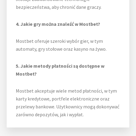
bezpieczeństwa, aby chronić dane graczy.
4. Jakie gry można znaleźć w Mostbet?
Mostbet oferuje szeroki wybór gier, w tym
automaty, gry stołowe oraz kasyno na żywo.
5. Jakie metody płatności są dostępne w
Mostbet?
Mostbet akceptuje wiele metod płatności, w tym
karty kredytowe, portfele elektroniczne oraz
przelewy bankowe. Użytkownicy mogą dokonywać
zarówno depozytów, jak i wypłat.