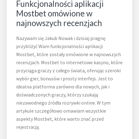
Funkcjonalności aplikacji
Mostbet omówione w
najnowszych recenzjach
Nazywam się Jakub Nowak i dzisiaj pragnę
przybliżyć Wam funkcjonalności aplikacji
Mostbet, które zostały omówione w najnowszych
recenzjach. Mostbet to internetowe kasyno, które
przyciąga graczy z całego świata, oferując szeroki
wybór gier, bonusów i prosty interfejs. Jest to
idealna platforma zarówno dla nowych, jak i
doświadczonych graczy, którzy szukają
niezawodnego źródła rozrywki online. W tym
artykule szczegółowo omawiam wszystkie
aspekty Mostbet, które warto znać przed
rejestracją.