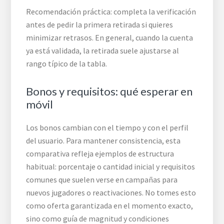
Recomendación práctica: completa la verificación
antes de pedir la primera retirada si quieres
minimizar retrasos. En general, cuando la cuenta
ya está validada, la retirada suele ajustarse al
rango típico de la tabla.
Bonos y requisitos: qué esperar en
móvil
Los bonos cambian con el tiempo y con el perfil
del usuario. Para mantener consistencia, esta
comparativa refleja ejemplos de estructura
habitual: porcentaje o cantidad inicial y requisitos
comunes que suelen verse en campañas para
nuevos jugadores o reactivaciones. No tomes esto
como oferta garantizada en el momento exacto,
sino como guía de magnitud y condiciones