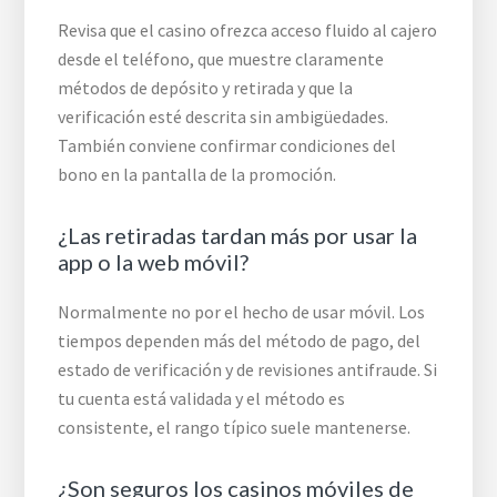
Revisa que el casino ofrezca acceso fluido al cajero
desde el teléfono, que muestre claramente
métodos de depósito y retirada y que la
verificación esté descrita sin ambigüedades.
También conviene confirmar condiciones del
bono en la pantalla de la promoción.
¿Las retiradas tardan más por usar la
app o la web móvil?
Normalmente no por el hecho de usar móvil. Los
tiempos dependen más del método de pago, del
estado de verificación y de revisiones antifraude. Si
tu cuenta está validada y el método es
consistente, el rango típico suele mantenerse.
¿Son seguros los casinos móviles de