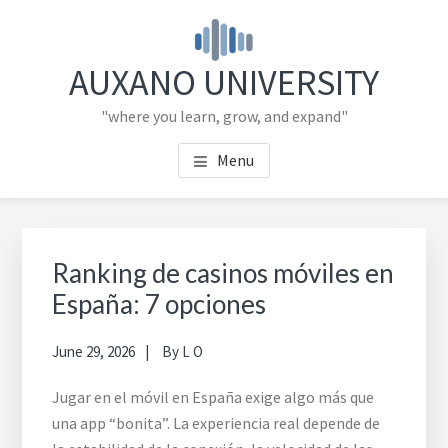
Skip
Skip
to
to
main
primary
AUXANO UNIVERSITY
content
sidebar
"where you learn, grow, and expand"
Menu
Primary
Sidebar
Ranking de casinos móviles en
España: 7 opciones
June 29, 2026
By
L O
Jugar en el móvil en España exige algo más que
una app “bonita”. La experiencia real depende de