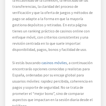
la estabilidad de la conexión, la velocidad de las
transferencias, la claridad del proceso de
verificación y que la oferta de juegos y métodos de
pago se adapte a la forma en que la mayoría
gestiona depósitos y retiradas. En esta página
tienes un ranking práctico de casinos online con
enfoque móvil, con criterios consistentes y una
revisión centrada en lo que suele importar:
disponibilidad, pagos, bonos y facilidad de uso.
Si estás buscando
casinos móviles
, a continuación
encontrarás opciones conocidas y realistas para
España, ordenadas por su encaje global para
usuarios móviles: rapidez percibida, coherencia en
pagos y soporte de seguridad. No se trata de
prometer el “mejor bono”, sino de comparar
aspectos que impactan en la sesión diaria desde el
teléfono.