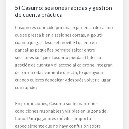
5) Casumo: sesiones rápidas y gestión
de cuenta práctica
Casumo es conocido por una experiencia de casino
que se presta bien a sesiones cortas, algo útil
cuando juegas desde el móvil. El diseño en
pantallas pequeñas permite saltar entre
secciones sin que el usuario pierda el hilo. La
gestión de cuenta y el acceso al cajero se integran
de forma relativamente directa, lo que ayuda
cuando quieres depositar y después volver a jugar
con rapidez.
En promociones, Casumo suele mantener
condiciones razonables y visibles en la zona del
bono. Para jugadores móviles, importa
especialmente que no haya confusión sobre