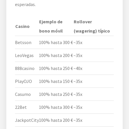
esperadas.
Ejemplo de
Rollover
Casino
bono móvil
(wagering) típico
Betsson
100% hasta 300 €
~35x
LeoVegas
100% hasta 200 €
~35x
888casino
100% hasta 250 €
~40x
PlayOJO
100% hasta 150 €
~35x
Casumo
100% hasta 250 €
~35x
22Bet
100% hasta 300 €
~35x
JackpotCity
100% hasta 200 €
~35x