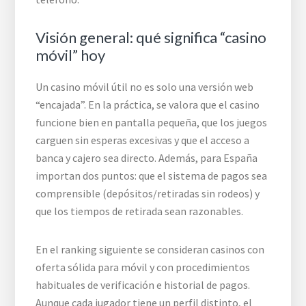
Visión general: qué significa “casino
móvil” hoy
Un casino móvil útil no es solo una versión web
“encajada”. En la práctica, se valora que el casino
funcione bien en pantalla pequeña, que los juegos
carguen sin esperas excesivas y que el acceso a
banca y cajero sea directo. Además, para España
importan dos puntos: que el sistema de pagos sea
comprensible (depósitos/retiradas sin rodeos) y
que los tiempos de retirada sean razonables.
En el ranking siguiente se consideran casinos con
oferta sólida para móvil y con procedimientos
habituales de verificación e historial de pagos.
Aunque cada jugador tiene un perfil distinto, el