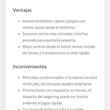
Ventajas
Acceso inmediato: cajero y juegos con
menos pasos desde el teléfono.
Sesiones cortas más cómodas: interfaz
pensada para pantalla pequeña.
Mejor control desde el móvil: revisar estado
del bonus y transacciones es más rápido.
Inconvenientes
Retiradas condicionadas: si la cuenta no está
verificada, los tiempos pueden ampliarse.
Promociones con requisitos: en bonos, el
impacto del wagering puede ser menos
evidente al jugar rápido.
Consumo de datos y carga: con redes