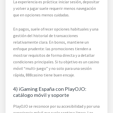
La experiencia es práctica: iniciar sesión, depositar
y volver a jugar suele requerir menos navegación
que en opciones menos cuidadas.
En pagos, suele ofrecer opciones habituales y una
gestión del historial de transacciones
relativamente clara. En bonos, mantiene un
enfoque prudente: las promociones tienden a
mostrar requisitos de forma directa y a detallar
condiciones principales. Si tu objetivo es un casino
móvil “multi-juego” y no solo para una sesión
rápida, 888casino tiene buen encaje.
4) iGaming España con PlayOJO:
catálogo móvil y soporte
PlayOJO se reconoce por su accesibilidad y por una
experiencia móvil que suele sentirse ligera. Los