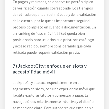
En pagos y retiradas, se observa un patrón típico
de verificación cuando corresponde. Los tiempos
de retirada dependen del método y de la validación
de la cuenta, por lo que es importante seguir el
proceso completo en cuanto a documentación. En
un ranking de “uso móvil”, 22Bet queda bien
posicionado para usuarios que priorizan catálogo
y acceso rápido, siempre considerando que cada
retirada puede requerir validación previa.
7) JackpotCity: enfoque en slots y
accesibilidad móvil
JackpotCity destaca especialmente en el
segmento de slots, con una experiencia móvil que
facilita explorar títulos y comenzar a jugar. La
navegación es relativamente intuitiva y el diseño
se mantiene claro. Para jugadores que emplean el