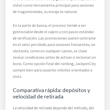
móvil como herramienta principal para sesiones
de tragamonedas, su encaje es natural.
En la parte de banca, el proceso tiende a ser
gestionable desde el cajero y con pasos estándar
de verificación. Las promociones suelen centrarse
en el valor percibido para sesiones frecuentes; no
obstante, como en cualquier casino, es clave
revisar condiciones antes de activar o reclamar un
bono. Como opción final del ranking, JackpotCity
cumple bien para usuarios móviles orientados a
slots.
Comparativa rápida: depósitos y
velocidad de retirada
La velocidad de retirada depende del método, del