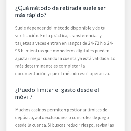
¿Qué método de retirada suele ser
más rápido?
Suele depender del método disponible y de tu
verificación. En la práctica, transferencias y
tarjetas a veces entran en rangos de 24-72 h o 24-
96 h, mientras que monederos digitales pueden
ajustar mejor cuando la cuenta ya está validada. Lo
más determinante es completar la
documentación y que el método esté operativo.
¿Puedo limitar el gasto desde el
móvil?
Muchos casinos permiten gestionar límites de
depósito, autoexclusiones o controles de juego
desde la cuenta. Si buscas reducir riesgo, revisa las