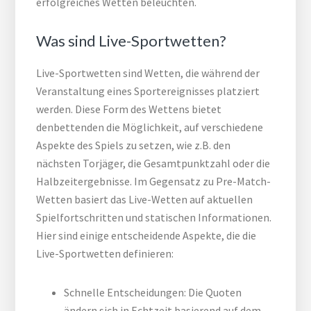
erfolgreiches Wetten beleuchten.
Was sind Live-Sportwetten?
Live-Sportwetten sind Wetten, die während der
Veranstaltung eines Sportereignisses platziert
werden. Diese Form des Wettens bietet
denbettenden die Möglichkeit, auf verschiedene
Aspekte des Spiels zu setzen, wie z.B. den
nächsten Torjäger, die Gesamtpunktzahl oder die
Halbzeitergebnisse. Im Gegensatz zu Pre-Match-
Wetten basiert das Live-Wetten auf aktuellen
Spielfortschritten und statischen Informationen.
Hier sind einige entscheidende Aspekte, die die
Live-Sportwetten definieren:
Schnelle Entscheidungen: Die Quoten
ändern sich in Echtzeit basierend auf dem