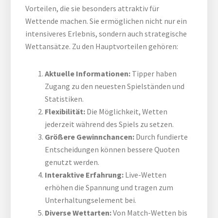
Vorteilen, die sie besonders attraktiv für
Wettende machen. Sie ermöglichen nicht nur ein
intensiveres Erlebnis, sondern auch strategische
Wettansätze. Zu den Hauptvorteilen gehören:
Aktuelle Informationen:
Tipper haben
Zugang zu den neuesten Spielständen und
Statistiken.
Flexibilität:
Die Möglichkeit, Wetten
jederzeit während des Spiels zu setzen.
Größere Gewinnchancen:
Durch fundierte
Entscheidungen können bessere Quoten
genutzt werden.
Interaktive Erfahrung:
Live-Wetten
erhöhen die Spannung und tragen zum
Unterhaltungselement bei.
Diverse Wettarten:
Von Match-Wetten bis