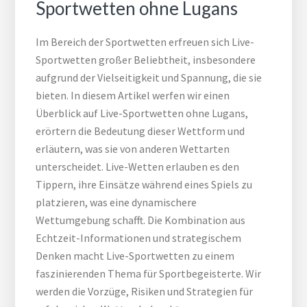
Sportwetten ohne Lugans
Im Bereich der Sportwetten erfreuen sich Live-
Sportwetten großer Beliebtheit, insbesondere
aufgrund der Vielseitigkeit und Spannung, die sie
bieten. In diesem Artikel werfen wir einen
Überblick auf Live-Sportwetten ohne Lugans,
erörtern die Bedeutung dieser Wettform und
erläutern, was sie von anderen Wettarten
unterscheidet. Live-Wetten erlauben es den
Tippern, ihre Einsätze während eines Spiels zu
platzieren, was eine dynamischere
Wettumgebung schafft. Die Kombination aus
Echtzeit-Informationen und strategischem
Denken macht Live-Sportwetten zu einem
faszinierenden Thema für Sportbegeisterte. Wir
werden die Vorzüge, Risiken und Strategien für