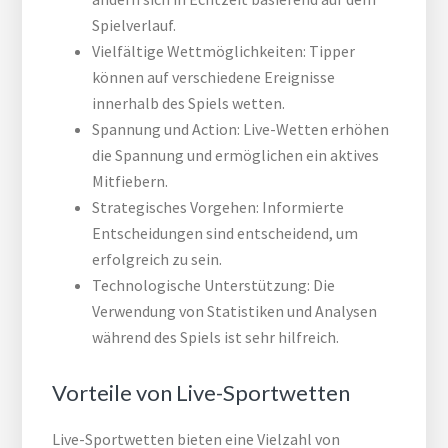
Spielverlauf.
Vielfältige Wettmöglichkeiten: Tipper
können auf verschiedene Ereignisse
innerhalb des Spiels wetten.
Spannung und Action: Live-Wetten erhöhen
die Spannung und ermöglichen ein aktives
Mitfiebern.
Strategisches Vorgehen: Informierte
Entscheidungen sind entscheidend, um
erfolgreich zu sein.
Technologische Unterstützung: Die
Verwendung von Statistiken und Analysen
während des Spiels ist sehr hilfreich.
Vorteile von Live-Sportwetten
Live-Sportwetten bieten eine Vielzahl von