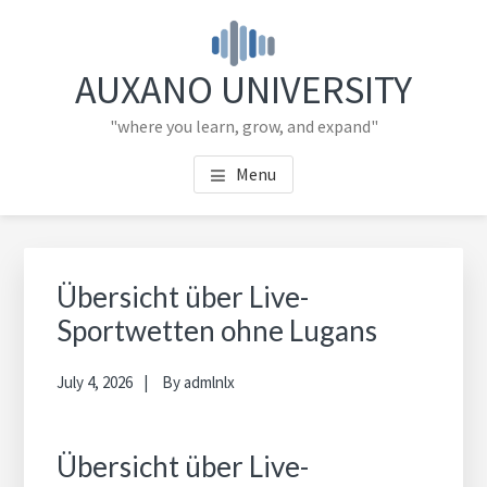
Skip
Skip
to
to
main
primary
AUXANO UNIVERSITY
content
sidebar
"where you learn, grow, and expand"
Menu
Primary
Sidebar
Übersicht über Live-
Sportwetten ohne Lugans
July 4, 2026
By
admlnlx
Übersicht über Live-